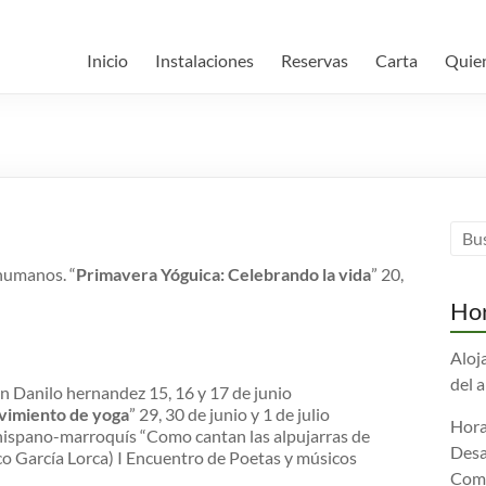
Inicio
Instalaciones
Reservas
Carta
Quie
humanos. “
Primavera Yóguica: Celebrando la vida
” 20,
Hor
Aloj
del 
n Danilo hernandez 15, 16 y 17 de junio
vimiento de yoga
” 29, 30 de junio y 1 de julio
Hora
hispano-marroquís “Como cantan las alpujarras de
Desa
co García Lorca) I Encuentro de Poetas y músicos
Comi