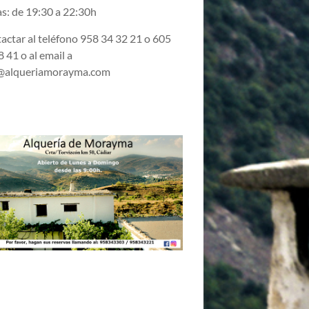
s: de 19:30 a 22:30h
actar al teléfono 958 34 32 21 o 605
 41 o al email a
@alqueriamorayma.com