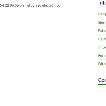
54 22 96 56
o en el correo electrónico
Inf
Parq
Sier
Esta
Pája
Info
Form
Dire
Com