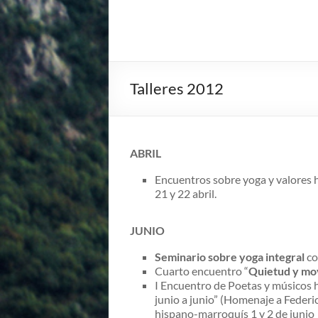
Talleres 2012
ABRIL
Encuentros sobre yoga y valores 
21 y 22 abril.
JUNIO
Seminario sobre yoga integral
co
Cuarto encuentro “
Quietud y mo
I Encuentro de Poetas y músicos 
junio a junio” (Homenaje a Federi
hispano-marroquís 1 y 2 de junio