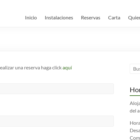
Inicio
Instalaciones
Reservas
Carta
Quie
realizar una reserva haga click
aquí
Hor
Aloj
del 
Hora
Desa
Comi