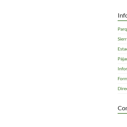
Inf
Parq
Sier
Esta
Pája
Info
Form
Dire
Com