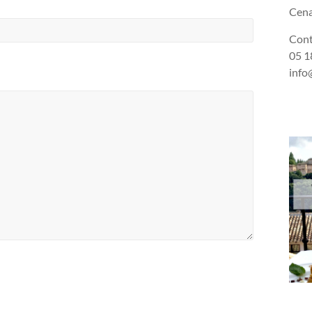
Cena
Cont
05 18
info