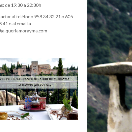
s: de 19:30 a 22:30h
actar al teléfono 958 34 32 21 o 605
 41 o al email a
@alqueriamorayma.com