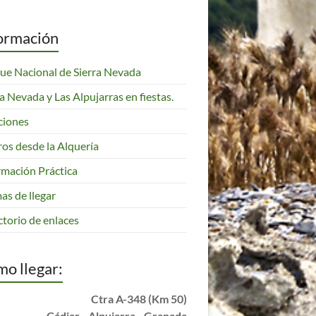
ormación
ue Nacional de Sierra Nevada
ra Nevada y Las Alpujarras en fiestas.
ciones
ros desde la Alquería
rmación Práctica
as de llegar
ctorio de enlaces
o llegar:
Ctra A-348 (Km 50)
Cádiar - Alpujarra - Granada
info@alqueriamorayma.com