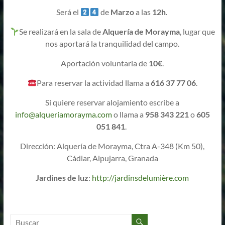
Será el
de
Marzo
a las
12h
.
Se realizará en la sala de
Alquería de Morayma
, lugar que
nos aportará la tranquilidad del campo.
Aportación voluntaria de
10€
.
Para reservar la actividad llama a
616 37 77 06
.
Si quiere reservar alojamiento escribe a
info@alqueriamorayma.com
o llama a
958 343 221
o
605
051 841
.
Dirección: Alquería de Morayma, Ctra A-348 (Km 50),
Cádiar, Alpujarra, Granada
Jardines de luz
:
http://jardinsdelumière.com