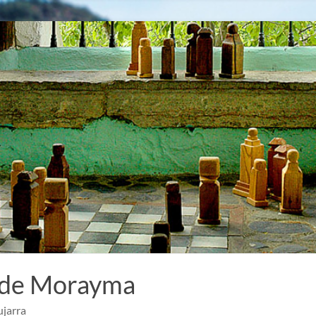
 de Morayma
ujarra