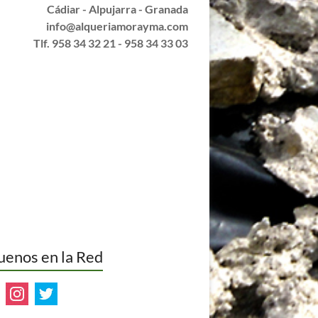
Ctra A-348 (Km 50)
Cádiar - Alpujarra - Granada
info@alqueriamorayma.com
Tlf. 958 34 32 21 - 958 34 33 03
uenos en la Red