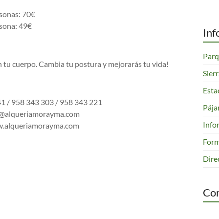
sonas: 70€
sona: 49€
Inf
n tu cuerpo. Cambia tu postura y mejorarás tu vida!
Parq
Sier
1 / 958 343 303 / 958 343 221
Esta
o@alqueriamorayma.com
Pája
.alqueriamorayma.com
Info
Form
Dire
Com