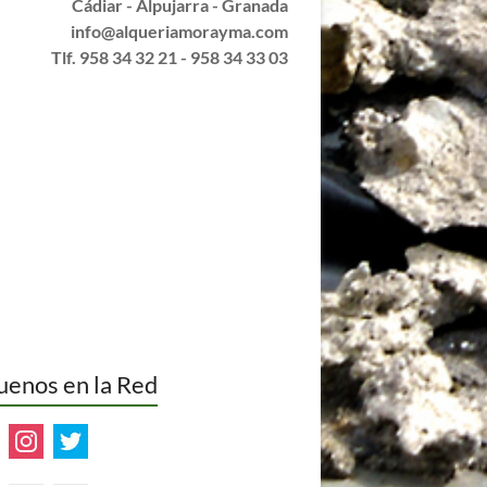
Cádiar - Alpujarra - Granada
info@alqueriamorayma.com
Tlf. 958 34 32 21 - 958 34 33 03
uenos en la Red