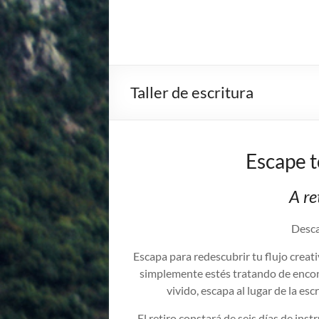
Taller de escritura
Escape t
A re
Descan
Escapa para redescubrir tu flujo creati
simplemente estés tratando de encont
vivido, escapa al lugar de la es
El retiro constará de seis días de ins