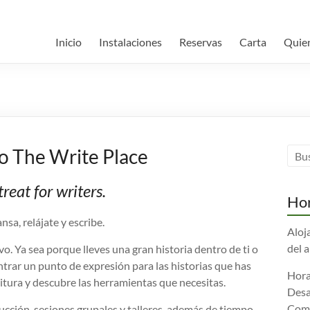
Inicio
Instalaciones
Reservas
Carta
Quie
o The Write Place
treat for writers.
Hor
sa, relájate y escribe.
Aloj
del 
vo. Ya sea porque lleves una gran historia dentro de ti o
rar un punto de expresión para las historias que has
Hora
critura y descubre las herramientas que necesitas.
Desa
Comi
trucción, sesiones grupales y talleres, además de tiempo