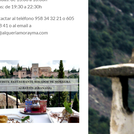
s: de 19:30 a 22:30h
actar al teléfono 958 34 32 21 o 605
 41 o al email a
@alqueriamorayma.com