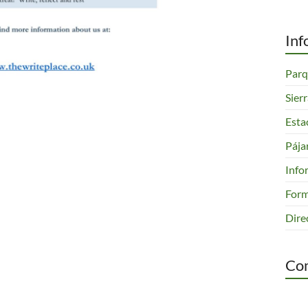
Inf
Parq
Sier
Esta
Pája
Info
Form
Dire
Com