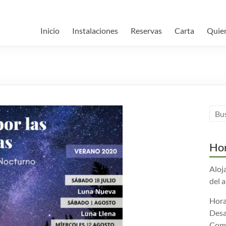
Inicio
Instalaciones
Reservas
Carta
Quie
Hor
Aloj
del 
Hora
Desa
Comi