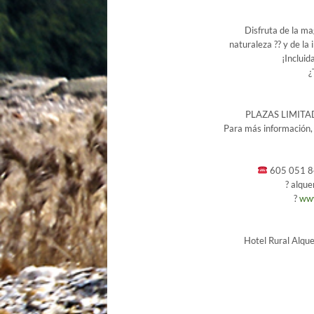
Disfruta de la m
naturaleza ?️? y de la
¡Incluid
¿
PLAZAS LIMITADA
Para más información, 
605 051 84
?
alqu
?
ww
Hotel Rural Alqu