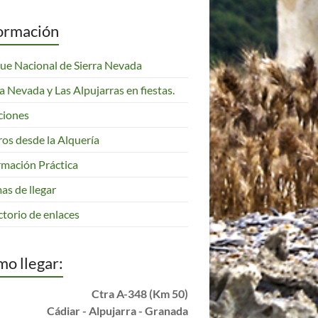
ormación
ue Nacional de Sierra Nevada
ra Nevada y Las Alpujarras en fiestas.
ciones
ros desde la Alquería
rmación Práctica
as de llegar
ctorio de enlaces
o llegar:
Ctra A-348 (Km 50)
Cádiar - Alpujarra - Granada
info@alqueriamorayma.com