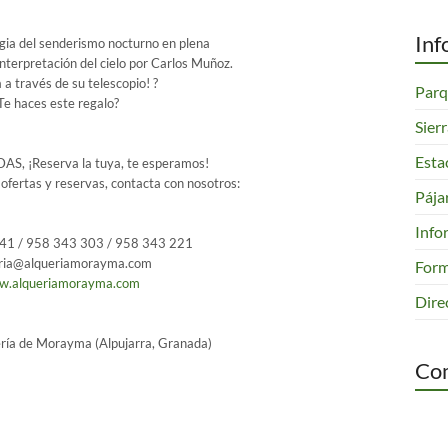
Inf
agia del senderismo nocturno en plena
 interpretación del cielo por Carlos Muñoz.
Parq
a a través de su telescopio! ?
Sier
Te haces este regalo?
Esta
S, ¡Reserva la tuya, te esperamos!
Pája
ofertas y reservas, contacta con nosotros:
Info
Form
1 / 958 343 303 / 958 343 221
eria@alqueriamorayma.com
Dire
w.alqueriamorayma.com
Com
ería de Morayma (Alpujarra, Granada)