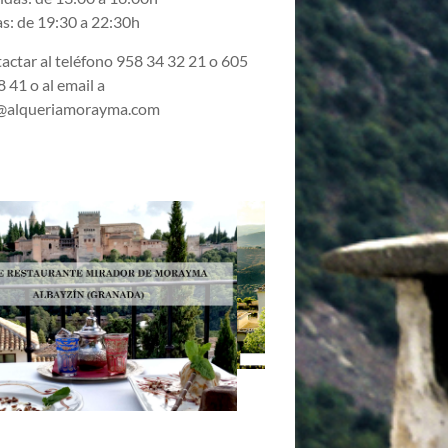
s: de 19:30 a 22:30h
actar al teléfono 958 34 32 21 o 605
 41 o al email a
@alqueriamorayma.com