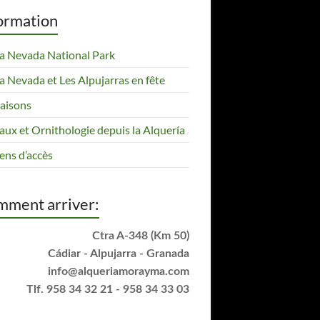
ormation
ra Nevada National Park
ra Nevada et Les Alpujarras en fête
saisons
aux et Ornithologie depuis la Alquería
ns d’accès
ment arriver:
Ctra A-348 (Km 50)
Cádiar - Alpujarra - Granada
info@alqueriamorayma.com
Tlf. 958 34 32 21 - 958 34 33 03