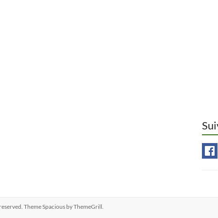
Sui
ts reserved. Theme
Spacious
by ThemeGrill.