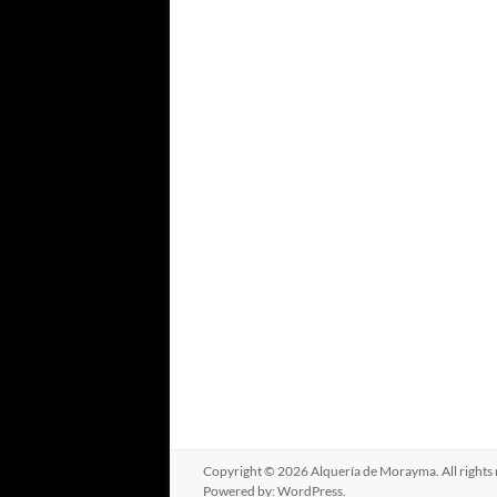
Copyright © 2026
Alquería de Morayma
. All righ
Powered by:
WordPress
.