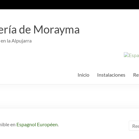
ería de Morayma
 en la Alpujarra
Inicio
Instalaciones
Re
nible en
Espagnol Européen
.