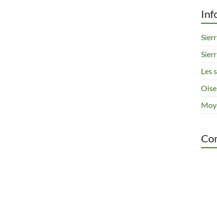
Inf
Sier
Sier
Les 
Oise
Moye
Com