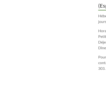
(Es
Hébe
jours
Horai
Peti
Déje
Dîne
Pour
cont
303.