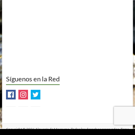
Síguenos en la Red
Copyright © 2026
Alquería de Morayma
. Todos los derechos reservados. Tema
Spacious
de ThemeGrill. Funciona con:
WordPress
.