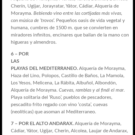
Cherín, Ugijar, Jorayratar, Yátor, Cádiar, Alquería de
Morayma.
Bebiendo vino entre las cortijadas más vivas,
con música de ‘trovos
‘. Pequeños oasis de vida vegetal y
humana, cumbres de 1500 m. que se convierten en
miradores infinitos, encinares que bailan de la mano con
higueras y almendros.
6 – POR
LAS
PLAYAS DEL MEDITERRANEO.
Alquería de Morayma,
Haza del Lino, Polopos, Castillo de Baños, La Mamola,
Los Yesos, Melicena, La Rábita, Albuñol, Albondón,
Alquería de Morayma.
Cuevas, ramblas y al finál el mar
.
Playa solitaria del ‘Ruso’, pueblos de pescadores,
pescadito frito regado con vino ‘costa’, cuevas
(neolíticas) que asoman al Mediterraneo.
7 – POR EL ALTO ANDARAX.
Alquería de Morayma,
Cádiar, Yátor, Ugijar, Cherin, Alcolea, Laujar de Andarax,