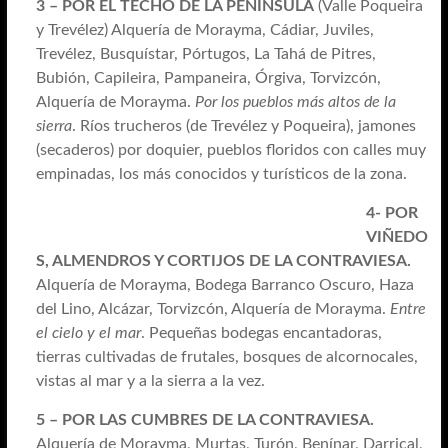
3 – POR EL TECHO DE LA PENÍNSULA
(Valle Poqueira
y Trevélez) Alquería de Morayma, Cádiar, Juviles,
Trevélez, Busquístar, Pórtugos, La Tahá de Pitres,
Bubión, Capileira, Pampaneira, Órgiva, Torvizcón,
Alquería de Morayma.
Por los pueblos más altos de la
sierra
. Ríos trucheros (de Trevélez y Poqueira), jamones
(secaderos) por doquier, pueblos floridos con calles muy
empinadas, los más conocidos y turísticos de la zona.
4- POR
VIÑEDO
S, ALMENDROS Y CORTIJOS DE LA CONTRAVIESA.
Alquería de Morayma, Bodega Barranco Oscuro, Haza
del Lino, Alcázar, Torvizcón, Alquería de Morayma.
Entre
el cielo y el mar
. Pequeñas bodegas encantadoras,
tierras cultivadas de frutales, bosques de alcornocales,
vistas al mar y a la sierra a la vez.
5 – POR LAS CUMBRES DE LA CONTRAVIESA.
Alquería de Morayma, Murtas, Turón, Benínar, Darrical,