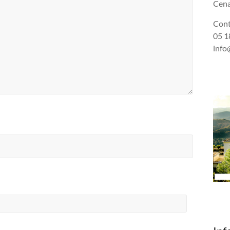
Cena
Cont
05 18
info