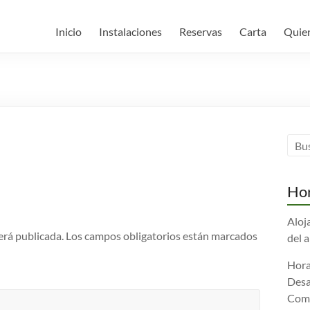
Inicio
Instalaciones
Reservas
Carta
Quie
Hor
Aloj
erá publicada.
Los campos obligatorios están marcados
del 
Hora
Desa
Comi