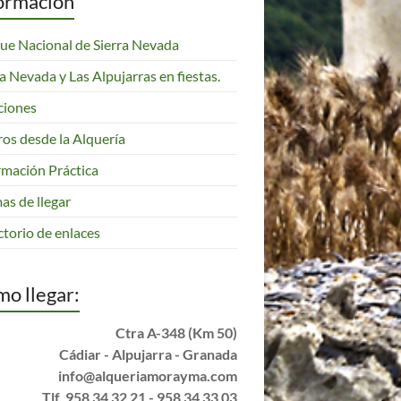
ormación
ue Nacional de Sierra Nevada
ra Nevada y Las Alpujarras en fiestas.
ciones
ros desde la Alquería
rmación Práctica
as de llegar
ctorio de enlaces
o llegar:
Ctra A-348 (Km 50)
Cádiar - Alpujarra - Granada
info@alqueriamorayma.com
Tlf. 958 34 32 21 - 958 34 33 03