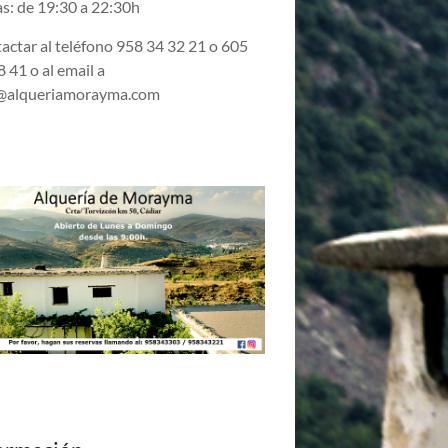
s: de 19:30 a 22:30h
actar al teléfono 958 34 32 21 o 605
 41 o al email a
@alqueriamorayma.com