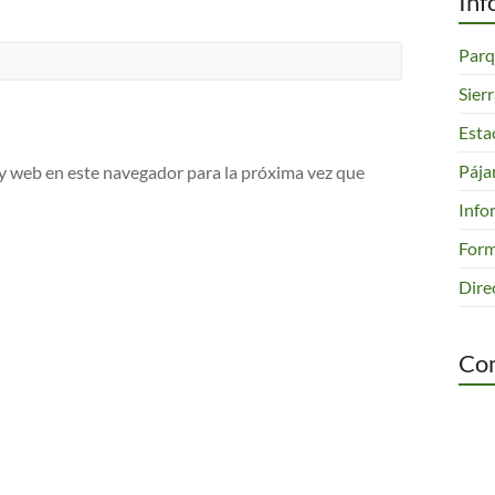
Inf
Parq
Sier
Esta
Pája
y web en este navegador para la próxima vez que
Info
Form
Dire
Com