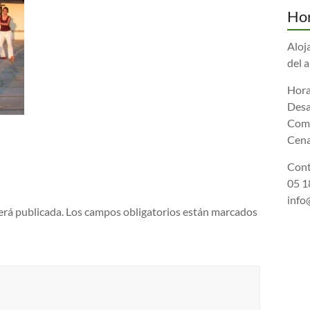
Hor
Aloj
del 
Hora
Desa
Comi
Cena
Cont
05 18
info
erá publicada.
Los campos obligatorios están marcados