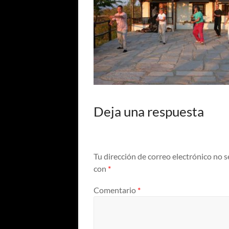
Deja una respuesta
Tu dirección de correo electrónico no s
con
*
Comentario
*