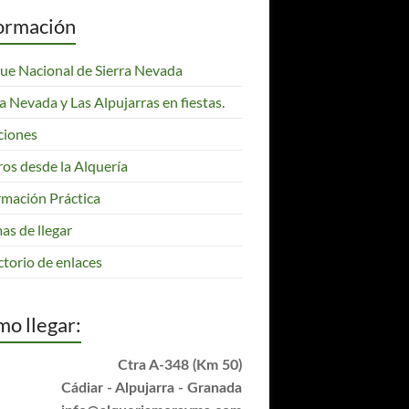
ormación
ue Nacional de Sierra Nevada
ra Nevada y Las Alpujarras en fiestas.
ciones
ros desde la Alquería
rmación Práctica
as de llegar
ctorio de enlaces
o llegar:
Ctra A-348 (Km 50)
Cádiar - Alpujarra - Granada