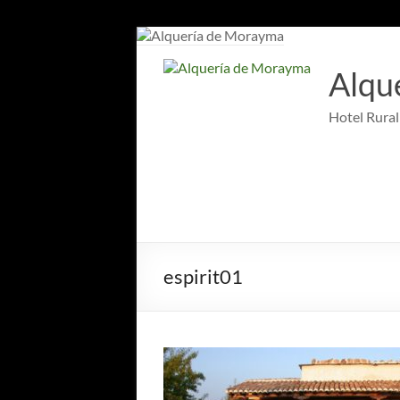
Saltar
al
contenido
Alqu
Hotel Rural
espirit01