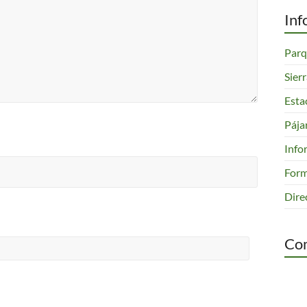
Inf
Parq
Sier
Esta
Pája
Info
Form
Dire
Com