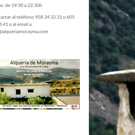
s: de 19:30 a 22:30h
actar al teléfono 958 34 32 21 o 605
 41 o al email a
@alqueriamorayma.com