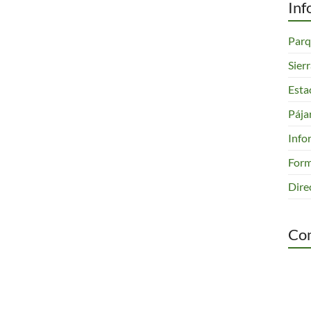
Inf
Parq
Sier
Esta
Pája
Info
Form
Dire
Com