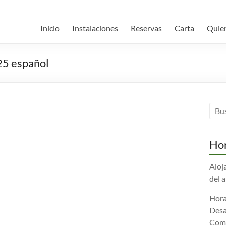
Inicio
Instalaciones
Reservas
Carta
Quie
25 español
Hor
Aloj
del 
Hora
Desa
Comi