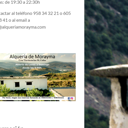
s: de 19:30 a 22:30h
actar al teléfono 958 34 32 21 o 605
 41 o al email a
@alqueriamorayma.com