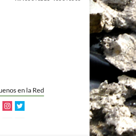
info@alqueriamorayma.com
Tlf. 958 34 32 21 - 958 34 33 03
uenos en la Red