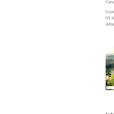
Cena
Cont
05 18
info