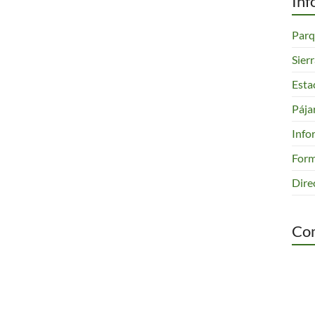
Inf
Parq
Sier
Esta
Pája
Info
Form
Dire
Com