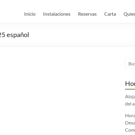
Inicio
Instalaciones
Reservas
Carta
Quie
25 español
Hor
Aloj
del 
Hora
Desa
Comi