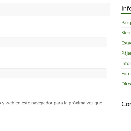
Inf
Parq
Sier
Esta
Pája
Info
Form
Dire
 y web en este navegador para la próxima vez que
Com