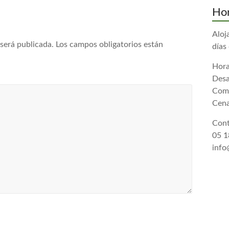
Hor
Aloj
 será publicada.
Los campos obligatorios están
días
Hora
Desa
Comi
Cena
Cont
05 1
info