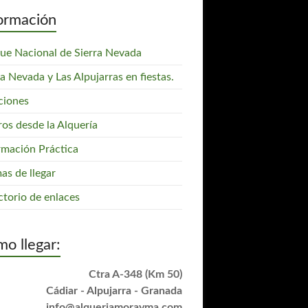
ormación
ue Nacional de Sierra Nevada
ra Nevada y Las Alpujarras en fiestas.
ciones
ros desde la Alquería
rmación Práctica
as de llegar
ctorio de enlaces
o llegar:
Ctra A-348 (Km 50)
Cádiar - Alpujarra - Granada
info@alqueriamorayma.com