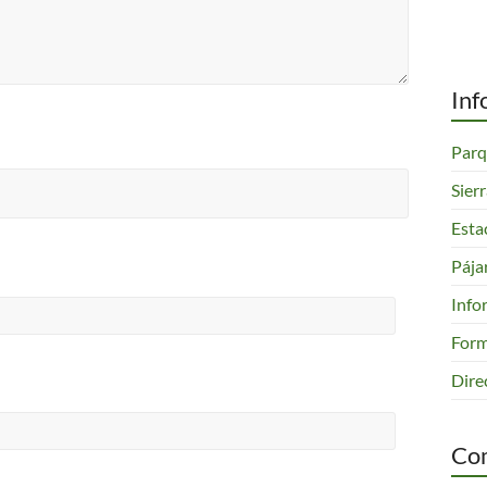
Inf
Parq
Sier
Esta
Pája
Info
Form
Dire
Com