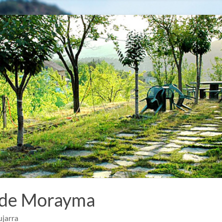
 de Morayma
ujarra