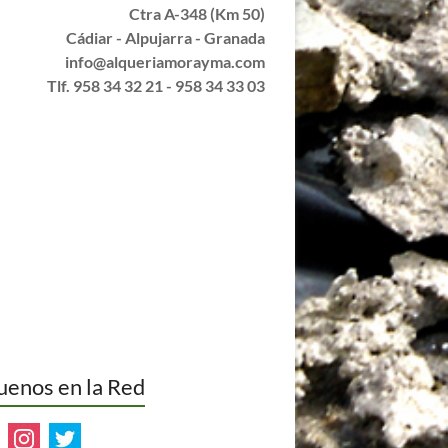
Ctra A-348 (Km 50)
Cádiar - Alpujarra - Granada
info@alqueriamorayma.com
Tlf. 958 34 32 21 - 958 34 33 03
uenos en la Red