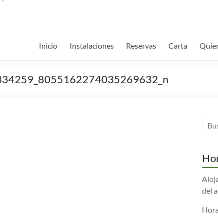
Inicio
Instalaciones
Reservas
Carta
Quie
334259_8055162274035269632_n
Hor
Aloj
del 
Hora