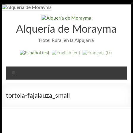
Saltar
al
contenido
Alquería de Morayma
Hotel Rural en la Alpujarra
Menú
tortola-fajalauza_small