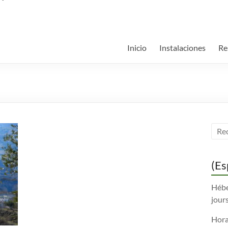
Inicio
Instalaciones
Re
(Es
Hébe
jours
Horai