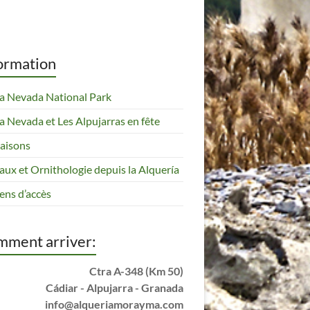
ormation
ra Nevada National Park
ra Nevada et Les Alpujarras en fête
saisons
aux et Ornithologie depuis la Alquería
ns d’accès
ment arriver:
Ctra A-348 (Km 50)
Cádiar - Alpujarra - Granada
info@alqueriamorayma.com