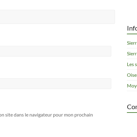
Inf
Sier
Sier
Les 
Oise
Moye
Com
n site dans le navigateur pour mon prochain