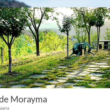
 de Morayma
ujarra