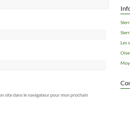
Inf
Sier
Sier
Les 
Oise
Moye
Com
n site dans le navigateur pour mon prochain