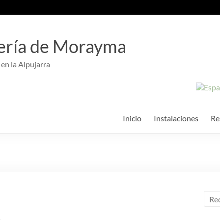
ería de Morayma
 en la Alpujarra
Inicio
Instalaciones
Re
e