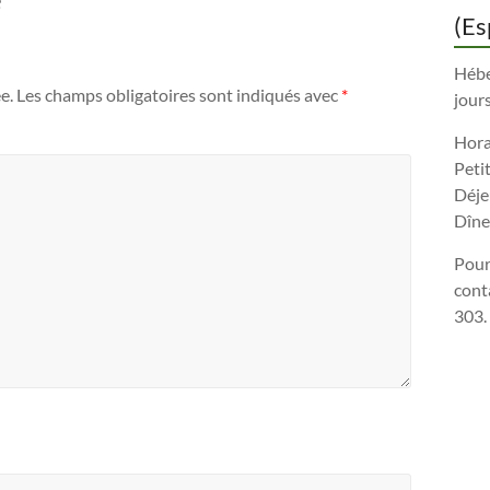
(Es
Hébe
e.
Les champs obligatoires sont indiqués avec
*
jours
Horai
Peti
Déje
Dîne
Pour
cont
303.