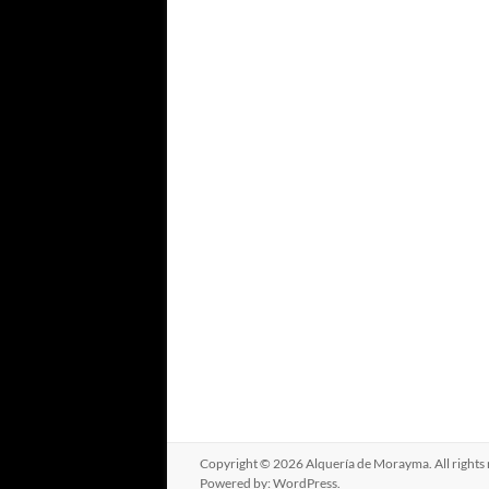
Copyright © 2026
Alquería de Morayma
. All righ
Powered by:
WordPress
.