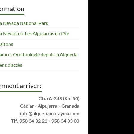
ormation
ra Nevada National Park
ra Nevada et Les Alpujarras en fête
saisons
aux et Ornithologie depuis la Alquería
ns d’accès
ment arriver:
Ctra A-348 (Km 50)
Cádiar - Alpujarra - Granada
info@alqueriamorayma.com
Tlf. 958 34 32 21 - 958 34 33 03