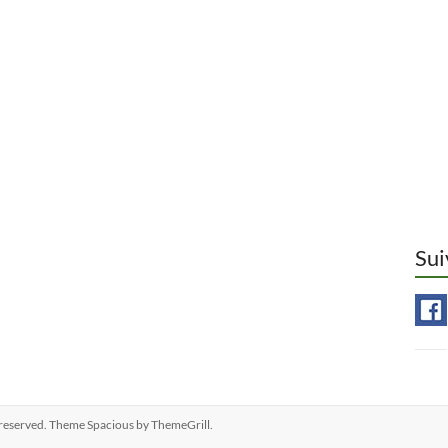
Sui
ts reserved. Theme
Spacious
by ThemeGrill.