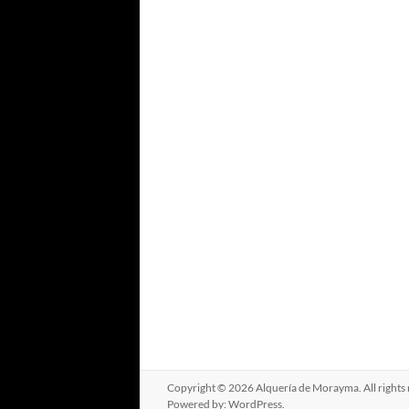
Copyright © 2026
Alquería de Morayma
. All righ
Powered by:
WordPress
.