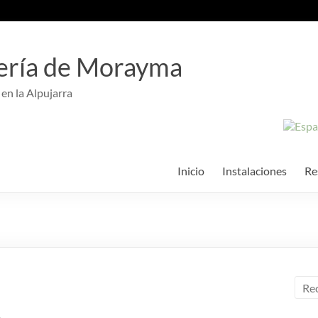
ería de Morayma
 en la Alpujarra
Inicio
Instalaciones
Re
e