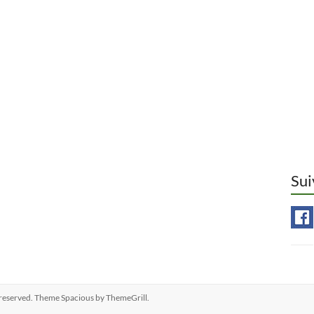
Sui
ts reserved. Theme
Spacious
by ThemeGrill.