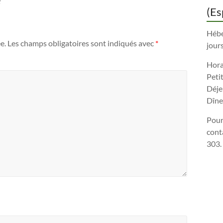
(Es
Hébe
e.
Les champs obligatoires sont indiqués avec
*
jours
Horai
Peti
Déje
Dîne
Pour
cont
303.