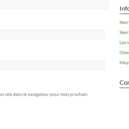
Inf
Sier
Sier
Les 
Oise
Moye
Com
n site dans le navigateur pour mon prochain