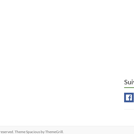
Sui
ts reserved. Theme
Spacious
by ThemeGrill.