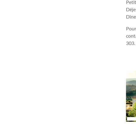
Peti
Déje
Dîne
Pour
cont
303.