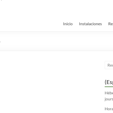
Inicio
Instalaciones
Re
4
(Es
Hébe
jours
Horai