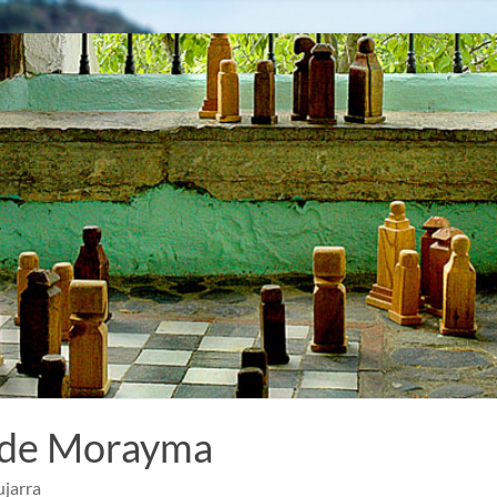
 de Morayma
ujarra