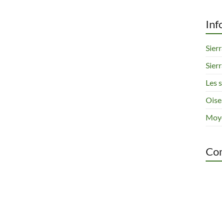
Inf
Sier
Sier
Les 
Oise
Moye
Com