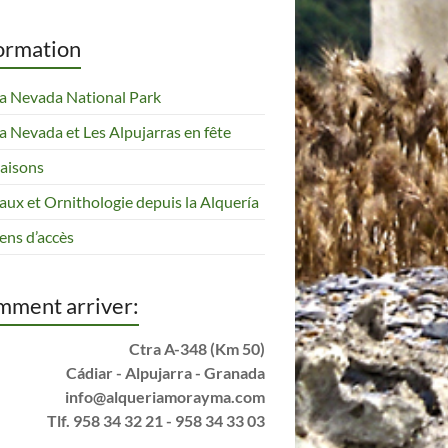
ormation
ra Nevada National Park
ra Nevada et Les Alpujarras en fête
saisons
aux et Ornithologie depuis la Alquería
ns d’accès
ment arriver:
Ctra A-348 (Km 50)
Cádiar - Alpujarra - Granada
info@alqueriamorayma.com
Tlf. 958 34 32 21 - 958 34 33 03